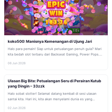
koko500: Manisnya Kemenangan di Ujung Jari
Halo para pemain! Siap untuk petualangan penuh gula? Mari
kita bedah slot terbaru dari Backseat Gaming, Power Pops.
Game ini...
06 Jun 2026
Ulasan Big Bite: Petualangan Seru di Perairan Kutub
yang Dingin – 33zzk
Halo sobat slotter! Selamat datang kembali di sesi ulasan
santai kita. Hari ini, kita akan menyelami dunia es yang
dingin...
02 Jun 2026