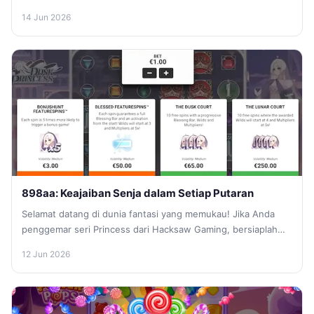
baru...
14 Jun 2026
898aa: Keajaiban Senja dalam Setiap Putaran
Selamat datang di dunia fantasi yang memukau! Jika Anda
penggemar seri Princess dari Hacksaw Gaming, bersiaplah
untuk terpesona oleh Dusk...
12 Jun 2026